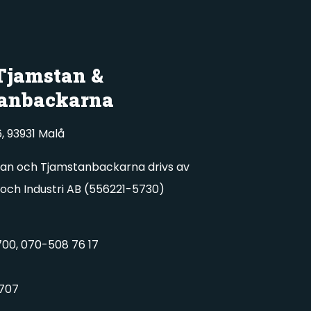
 Tjamstan &
anbackarna
, 93931 Malå
tan och Tjamstanbackarna drivs av
 och Industri AB (556221-5730)
00, 070-508 76 17
707