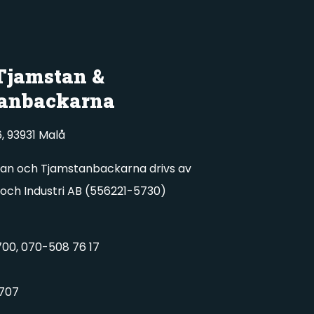
 Tjamstan &
anbackarna
, 93931 Malå
tan och Tjamstanbackarna drivs av
 och Industri AB (556221-5730)
00, 070-508 76 17
707