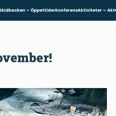
Skidbacken
Öppettider
Konferens
Aktiviteter
Akt
ovember!